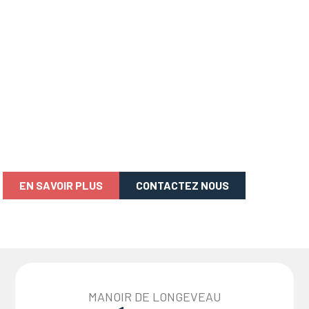
Aire de jeux pour
enfants
MANOIR DE LONGEVEAU
Avec une variété de jeux, de toboggans, de balançoires et de bacs
à sable, pour les tout-petits comme pour les plus grands !
EN SAVOIR PLUS
CONTACTEZ NOUS
MANOIR DE LONGEVEAU