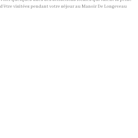
d'être visitées pendant votre séjour au Manoir De Longeveau
Aulaye - Charme et détente au
bord de la rivière
Situé à 20 minutes de route du Manoir de Longeveau, le
charmant village de St. Aulaye offre une retraite
agréable au bord de la rivière pour ceux qui recherchent
une journée de détente.