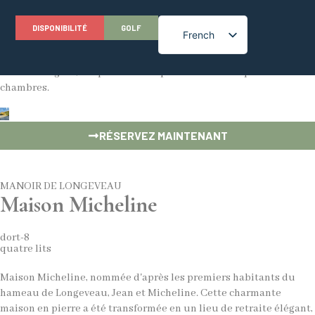
DISPONIBILITÉ
GOLF
French
Maison Micheline
Ce charmant cottage en pierre a été transformé en un lieu de
English
retraite élégant, adapté aux tout-petits et doté de quatre
chambres.
RÉSERVEZ MAINTENANT
MANOIR DE LONGEVEAU
Maison Micheline
dort-8
quatre lits
Maison Micheline, nommée d'après les premiers habitants du
hameau de Longeveau, Jean et Micheline. Cette charmante
maison en pierre a été transformée en un lieu de retraite élégant,