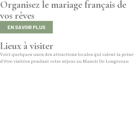
Organisez le mariage français de
vos rêves
EN SAVOIR PLUS
Lieux à visiter
Voici quelques unes des attractions locales qui valent la peine
d'être visitées pendant votre séjour au Manoir De Longeveau
Aulaye - Charme et détente au
bord de la rivière
Situé à 20 minutes de route du Manoir de Longeveau, le
charmant village de St. Aulaye offre une retraite
agréable au bord de la rivière pour ceux qui recherchent
une journée de détente.