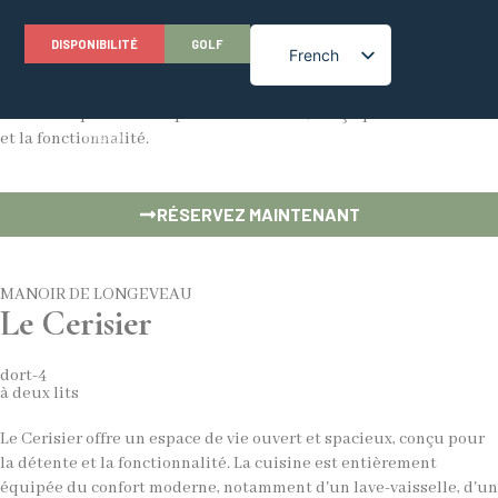
DISPONIBILITÉ
GOLF
French
Le Cerisier
Cette maison de deux chambres, adaptée aux enfants en bas âge,
English
offre un espace de vie spacieux et ouvert, conçu pour la détente
et la fonctionnalité.
RÉSERVEZ MAINTENANT
MANOIR DE LONGEVEAU
Le Cerisier
dort-4
à deux lits
Le Cerisier offre un espace de vie ouvert et spacieux, conçu pour
la détente et la fonctionnalité. La cuisine est entièrement
équipée du confort moderne, notamment d'un lave-vaisselle, d'un