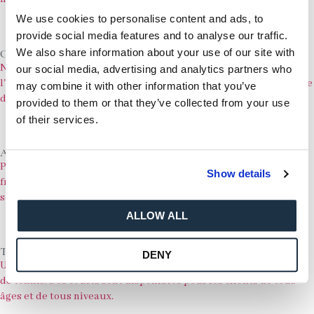
We use cookies to personalise content and ads, to
provide social media features and to analyse our traffic.
We also share information about your use of our site with
Golf
Nous organisons régulièrement des concours tout au long de
our social media, advertising and analytics partners who
l'année, dont beaucoup sont ouverts à tous les invités, tandis que
may combine it with other information that you’ve
d'autres sont réservés aux membres.
provided to them or that they’ve collected from your use
of their services.
Alimentation et boissons
Profitez de quelques boissons et d'un choix de plats locaux
Show details
fraîchement préparés, assis sur notre belle terrasse, alors que le
soleil se couche sur la vallée.
ALLOW ALL
Tennis
DENY
Une atmosphère détendue et amicale pour profiter d'une partie
de tennis. Des courts sont disponibles pour les clients de tous
âges et de tous niveaux.